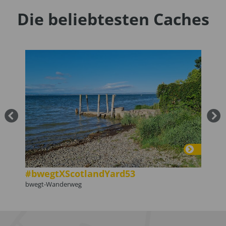
Die beliebtesten Caches
#bwegtXScotlandYard53
#bw
bwegt-Wanderweg
bwegt